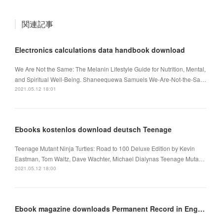
関連記事
Electronics calculations data handbook download
We Are Not the Same: The Melanin Lifestyle Guide for Nutrition, Mental,
and Spiritual Well-Being. Shaneequewa Samuels We-Are-Not-the-Sa…
2021.05.12 18:01
Ebooks kostenlos download deutsch Teenage
Teenage Mutant Ninja Turtles: Road to 100 Deluxe Edition by Kevin
Eastman, Tom Waltz, Dave Wachter, Michael Dialynas Teenage Muta…
2021.05.12 18:00
Ebook magazine downloads Permanent Record in English CHM 9781534445970 by Mary H. K. Choi