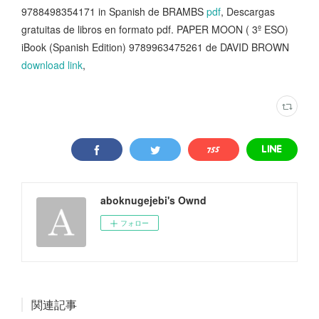
9788498354171 in Spanish de BRAMBS
pdf
, Descargas
gratuitas de libros en formato pdf. PAPER MOON ( 3º ESO)
iBook (Spanish Edition) 9789963475261 de DAVID BROWN
download link
,
aboknugejebi's Ownd
フォロー
関連記事