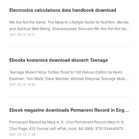
Electronics calculations data handbook download
We Are Not the Same: The Melanin Lifestyle Guide for Nutrition, Mental,
and Spiritual Well-Being. Shaneequewa Samuels We-Are-Not-the-Sa…
2021.05.12 18:01
Ebooks kostenlos download deutsch Teenage
Teenage Mutant Ninja Turtles: Road to 100 Deluxe Edition by Kevin
Eastman, Tom Waltz, Dave Wachter, Michael Dialynas Teenage Muta…
2021.05.12 18:00
Ebook magazine downloads Permanent Record in English CHM 9781534445970 by Mary H. K. Choi
Permanent Record by Mary H. K. Choi Permanent Record Mary H. K.
Choi Page: 432 Format: pdf, ePub, mobi, fb2 ISBN: 9781534445970 ...
2021.05.12 17:59