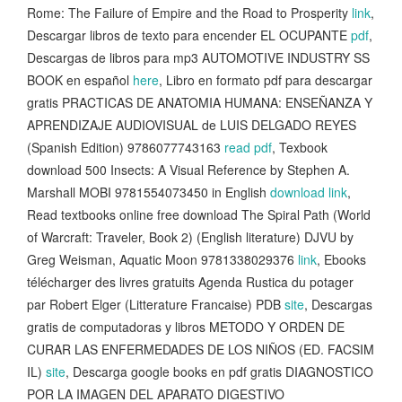
Rome: The Failure of Empire and the Road to Prosperity
link
,
Descargar libros de texto para encender EL OCUPANTE
pdf
,
Descargas de libros para mp3 AUTOMOTIVE INDUSTRY SS
BOOK en español
here
, Libro en formato pdf para descargar
gratis PRACTICAS DE ANATOMIA HUMANA: ENSEÑANZA Y
APRENDIZAJE AUDIOVISUAL de LUIS DELGADO REYES
(Spanish Edition) 9786077743163
read pdf
, Texbook
download 500 Insects: A Visual Reference by Stephen A.
Marshall MOBI 9781554073450 in English
download link
,
Read textbooks online free download The Spiral Path (World
of Warcraft: Traveler, Book 2) (English literature) DJVU by
Greg Weisman, Aquatic Moon 9781338029376
link
, Ebooks
télécharger des livres gratuits Agenda Rustica du potager
par Robert Elger (Litterature Francaise) PDB
site
, Descargas
gratis de computadoras y libros METODO Y ORDEN DE
CURAR LAS ENFERMEDADES DE LOS NIÑOS (ED. FACSIM
IL)
site
, Descarga google books en pdf gratis DIAGNOSTICO
POR LA IMAGEN DEL APARATO DIGESTIVO