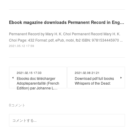
Ebook magazine downloads Permanent Record in English CHM 9781534445970 by Mary H. K. Choi
Permanent Record by Mary H. K. Choi Permanent Record Mary H. K.
Choi Page: 432 Format: pdf, ePub, mobi, fb2 ISBN: 9781534445970 ...
2021.05.12 17:59
2021.02.15 17:33
2021.02.08 21:21
Ebooks doc télécharger
Download pdf full books
Adopteparentalité (French
Whispers of the Dead:
Edition) par Johanne L…
0
コメント