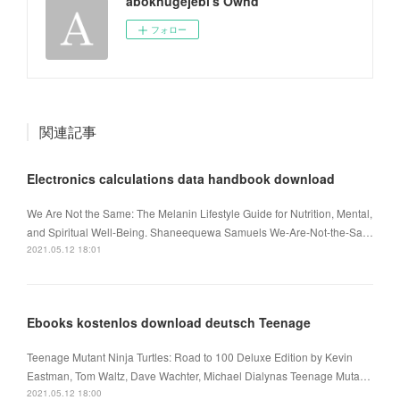
aboknugejebi's Ownd
フォロー
関連記事
Electronics calculations data handbook download
We Are Not the Same: The Melanin Lifestyle Guide for Nutrition, Mental,
and Spiritual Well-Being. Shaneequewa Samuels We-Are-Not-the-Sa…
2021.05.12 18:01
Ebooks kostenlos download deutsch Teenage
Teenage Mutant Ninja Turtles: Road to 100 Deluxe Edition by Kevin
Eastman, Tom Waltz, Dave Wachter, Michael Dialynas Teenage Muta…
2021.05.12 18:00