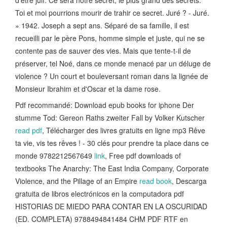
d'être juif. Ce sera notre secret, le plus grand des secrets.
Toi et moi pourrions mourir de trahir ce secret. Juré ? - Juré.
» 1942. Joseph a sept ans. Séparé de sa famille, il est
recueilli par le père Pons, homme simple et juste, qui ne se
contente pas de sauver des vies. Mais que tente-t-il de
préserver, tel Noé, dans ce monde menacé par un déluge de
violence ? Un court et bouleversant roman dans la lignée de
Monsieur Ibrahim et d'Oscar et la dame rose.
Pdf recommandé: Download epub books for iphone Der
stumme Tod: Gereon Raths zweiter Fall by Volker Kutscher
read pdf
, Télécharger des livres gratuits en ligne mp3 Rêve
ta vie, vis tes rêves ! - 30 clés pour prendre ta place dans ce
monde 9782212567649
link
, Free pdf downloads of
textbooks The Anarchy: The East India Company, Corporate
Violence, and the Pillage of an Empire
read book
, Descarga
gratuita de libros electrónicos en la computadora pdf
HISTORIAS DE MIEDO PARA CONTAR EN LA OSCURIDAD
(ED. COMPLETA) 9788494841484 CHM PDF RTF en